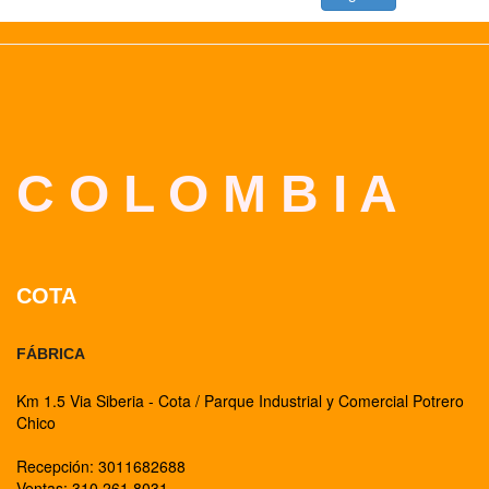
C O L O M B I A
COTA
FÁBRICA
Km 1.5 Via Siberia - Cota / Parque Industrial y Comercial Potrero
Chico
Recepción: 3011682688
Ventas: 310 261 8031