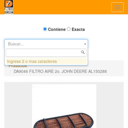
Toggl
navig
Contiene
Exacta
Buscar...
Ingrese 2 o mas caracteres
Productos
DA9046 FILTRO AIRE 2o. JOHN DEERE AL150288