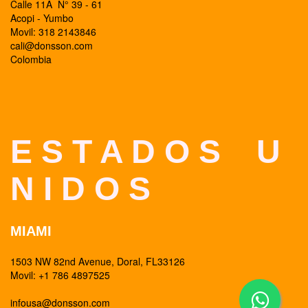
Calle 11A N° 39 - 61
Acopi - Yumbo
Movil: 318 2143846
cali@donsson.com
Colombia
E S T A D O S U
N I D O S
MIAMI
1503 NW 82nd Avenue, Doral, FL33126
Movil: +1 786 4897525
infousa@donsson.com