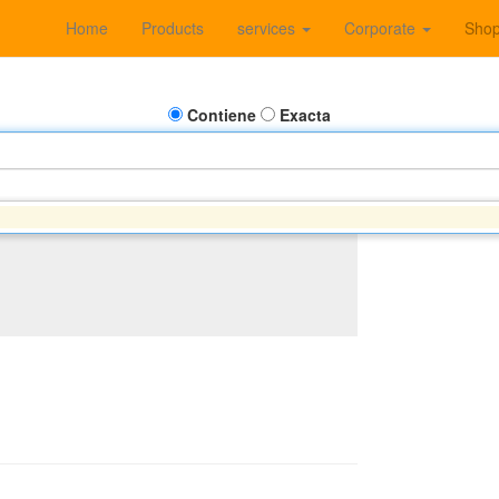
Home
Products
services
Corporate
Sho
Contiene
Exacta