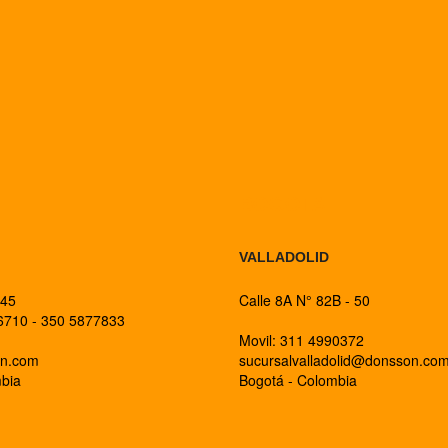
BOGOTA
VALLADOLID
 45
Calle 8A N° 82B - 50
26710 - 350 5877833
Movil: 311 4990372
on.com
sucursalvalladolid@donsson.co
mbia
Bogotá - Colombia