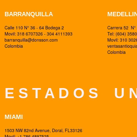
BARRANQUILLA
MEDELLI
Calle 110 N° 36 - 64 Bodega 2
Carrera 52 N° 
Movil: 318 6707326 - 304 4111393
Tel: (604) 358
barranquilla@donsson.com
Movil: 310 30
Colombia
ventasantioqu
Colombia
E S T A D O S U N
MIAMI
1503 NW 82nd Avenue, Doral, FL33126
Movil: +1 786 4897525