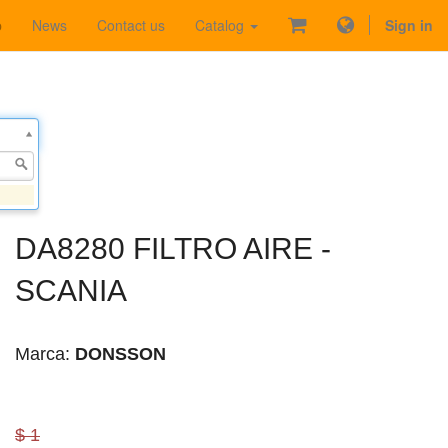
p
News
Contact us
Catalog
Sign in
DA8280 FILTRO AIRE -
SCANIA
Marca:
DONSSON
$ 1