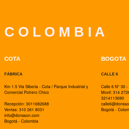
C O L O M B I A
COTA
BOGOTA
FÁBRICA
CALLE 6
Km 1.5 Via Siberia - Cota / Parque Industrial y
Calle 6 N° 30 -
Comercial Potrero Chico
Movil: 314 27
3214113690
Recepción: 3011682688
calle6@donss
Ventas: 310 261 8031
Bogotá - Colo
info@donsson.com
Bogotá - Colombia