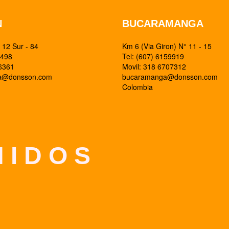
N
BUCARAMANGA
12 Sur - 84
Km 6 (Via Giron) N° 11 - 15
0498
Tel: (607) 6159919
26361
Movil: 318 6707312
ia@donsson.com
bucaramanga@donsson.com
Colombia
 I D O S