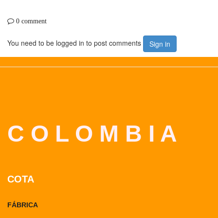
0 comment
You need to be logged in to post comments
Sign in
C O L O M B I A
COTA
FÁBRICA