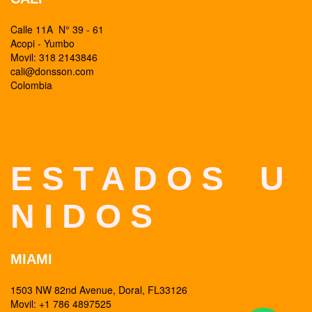
Calle 11A N° 39 - 61
Acopi - Yumbo
Movil: 318 2143846
cali@donsson.com
Colombia
E S T A D O S U
N I D O S
MIAMI
1503 NW 82nd Avenue, Doral, FL33126
Movil: +1 786 4897525