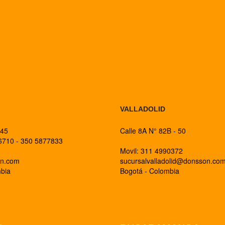
BOGOTA
VALLADOLID
 45
Calle 8A N° 82B - 50
26710 - 350 5877833
Movil: 311 4990372
on.com
sucursalvalladolid@donsson.co
mbia
Bogotá - Colombia