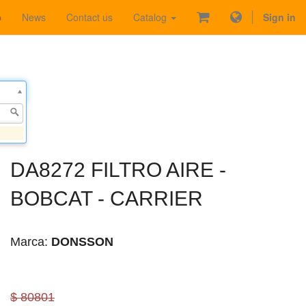
p
News
Contact us
Catalog
Sign in
DA8272 FILTRO AIRE -
BOBCAT - CARRIER
Marca:
DONSSON
$ 80801