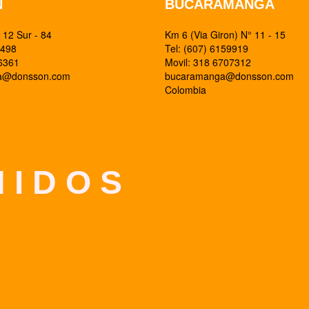
N
BUCARAMANGA
12 Sur - 84
Km 6 (Via Giron) N° 11 - 15
0498
Tel: (607) 6159919
26361
Movil: 318 6707312
ia@donsson.com
bucaramanga@donsson.com
Colombia
 I D O S