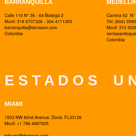
BARRANQUILLA
MEDELLI
Calle 110 N° 36 - 64 Bodega 2
Carrera 52 N° 
Movil: 318 6707326 - 304 4111393
Tel: (604) 358
barranquilla@donsson.com
Movil: 310 30
Colombia
ventasantioqu
Colombia
E S T A D O S U N
MIAMI
1503 NW 82nd Avenue, Doral, FL33126
Movil: +1 786 4897525
infousa@donsson.com