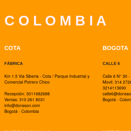
C O L O M B I A
COTA
BOGOTA
FÁBRICA
CALLE 6
Km 1.5 Via Siberia - Cota / Parque Industrial y
Calle 6 N° 30 -
Comercial Potrero Chico
Movil: 314 27
3214113690
Recepción: 3011682688
calle6@donss
Ventas: 310 261 8031
Bogotá - Colo
info@donsson.com
Bogotá - Colombia