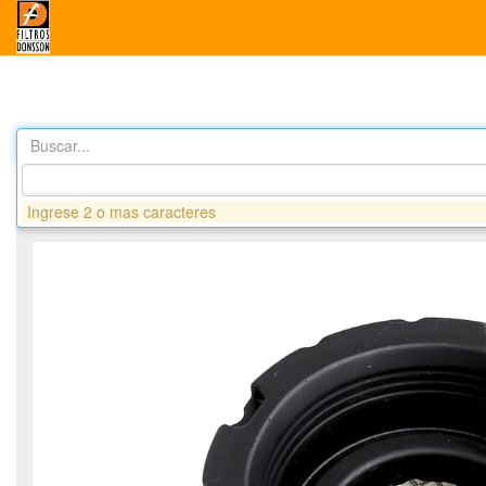
Buscar...
Productos
DA8272 FILTRO AIRE - BOBCAT - CARRIER
Ingrese 2 o mas caracteres