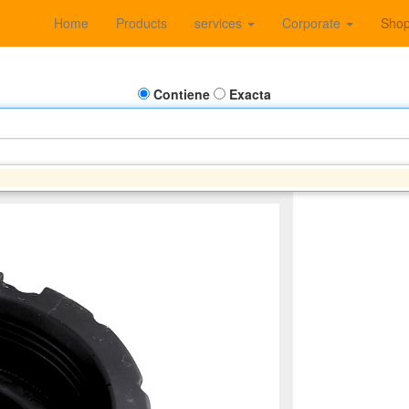
Home
Products
services
Corporate
Sho
Contiene
Exacta