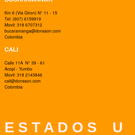
Km 6 (Via Giron) N° 11 - 15
Tel: (607) 6159919
Movil: 318 6707312
bucaramanga@donsson.com
Colombia
CALI
Calle 11A N° 39 - 61
Acopi - Yumbo
Movil: 318 2143846
cali@donsson.com
Colombia
E S T A D O S U