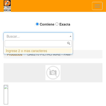
Toggl
navig
Contiene
Exacta
Buscar...
Ingrese 2 o mas caracteres
Productos
DA8270 FILTRO AIRE - FAW