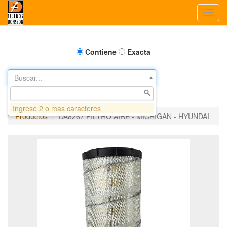
Toggl
navig
Contiene
Exacta
Buscar...
Ingrese 2 o mas caracteres
Productos
DA8267 FILTRO AIRE - MICHIGAN - HYUNDAI