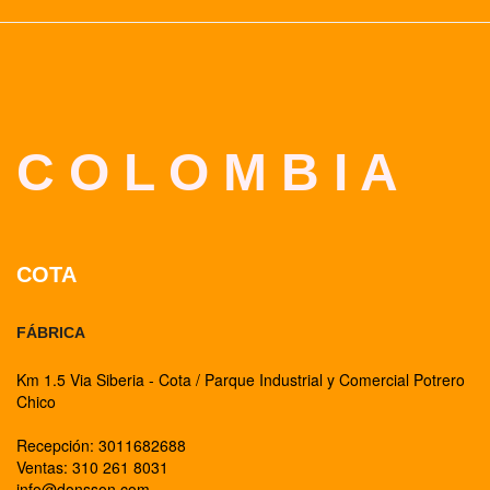
C O L O M B I A
COTA
FÁBRICA
Km 1.5 Via Siberia - Cota / Parque Industrial y Comercial Potrero
Chico
Recepción: 3011682688
Ventas: 310 261 8031
info@donsson.com