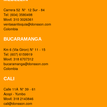
Carrera 52 N° 12 Sur - 84
Tel: (604) 3580498
Movil: 310 3026361
ventasantioquia@donsson.com
Colombia
BUCARAMANGA
Km 6 (Via Giron) N° 11 - 15
Tel: (607) 6159919
Movil: 318 6707312
bucaramanga@donsson.com
Colombia
CALI
Calle 11A N° 39 - 61
Acopi - Yumbo
Movil: 318 2143846
cali@donsson.com