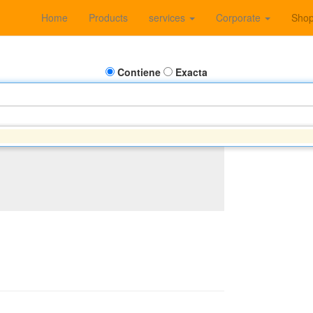
Home
Products
services
Corporate
Sho
Contiene
Exacta