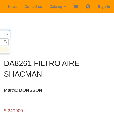
p
News
Contact us
Catalog
Sign in
DA8261 FILTRO AIRE -
SHACMAN
Marca:
DONSSON
$ 249900