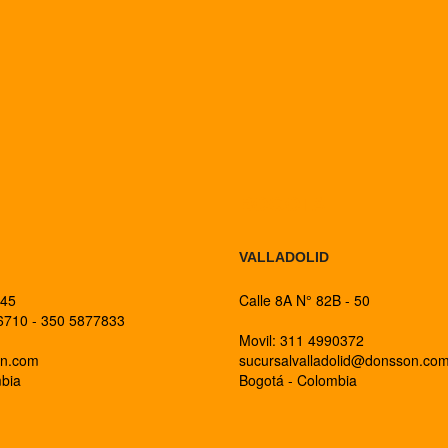
BOGOTA
VALLADOLID
 45
Calle 8A N° 82B - 50
26710 - 350 5877833
Movil: 311 4990372
on.com
sucursalvalladolid@donsson.co
mbia
Bogotá - Colombia