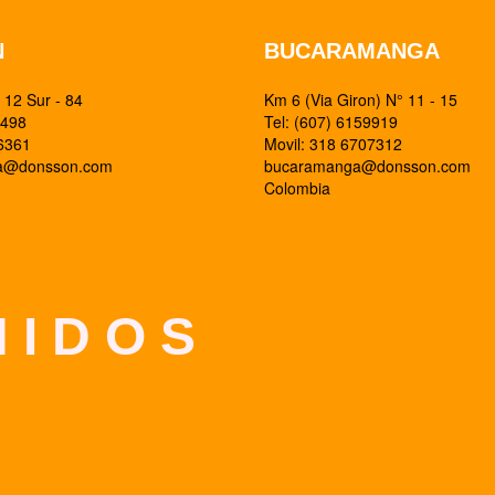
N
BUCARAMANGA
12 Sur - 84
Km 6 (Via Giron) N° 11 - 15
0498
Tel: (607) 6159919
26361
Movil: 318 6707312
ia@donsson.com
bucaramanga@donsson.com
Colombia
 I D O S