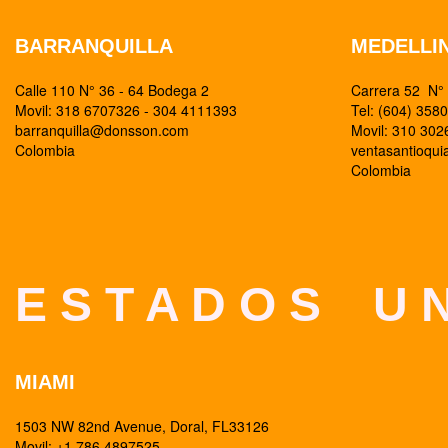
BARRANQUILLA
MEDELLI
Calle 110 N° 36 - 64 Bodega 2
Carrera 52 N° 
Movil: 318 6707326 - 304 4111393
Tel: (604) 358
barranquilla@donsson.com
Movil: 310 30
Colombia
ventasantioqu
Colombia
E S T A D O S U N
MIAMI
1503 NW 82nd Avenue, Doral, FL33126
Movil: +1 786 4897525