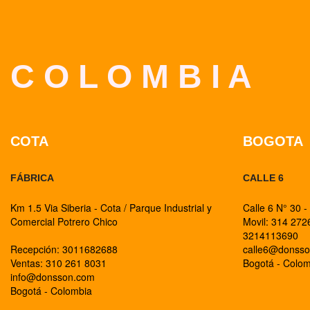
C O L O M B I A
COTA
BOGOTA
FÁBRICA
CALLE 6
Km 1.5 Via Siberia - Cota / Parque Industrial y
Calle 6 N° 30 -
Comercial Potrero Chico
Movil: 314 27
3214113690
Recepción: 3011682688
calle6@donss
Ventas: 310 261 8031
Bogotá - Colo
info@donsson.com
Bogotá - Colombia