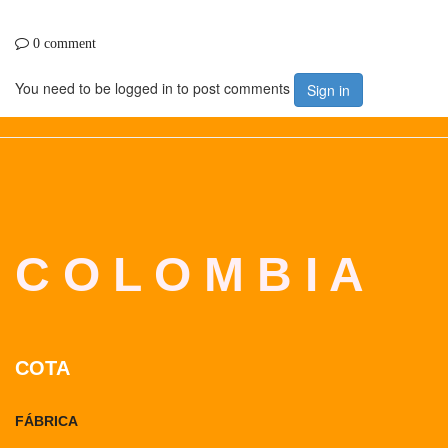
0 comment
You need to be logged in to post comments
Sign in
C O L O M B I A
COTA
FÁBRICA