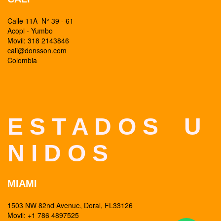
Calle 11A N° 39 - 61
Acopi - Yumbo
Movil: 318 2143846
cali@donsson.com
Colombia
E S T A D O S U
N I D O S
MIAMI
1503 NW 82nd Avenue, Doral, FL33126
Movil: +1 786 4897525