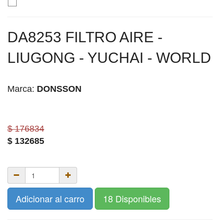
DA8253 FILTRO AIRE -
LIUGONG - YUCHAI - WORLD
Marca:
DONSSON
$ 176834
$
132685
Adicionar al carro
18 Disponibles