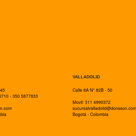
BOGOTA
VALLADOLID
 45
Calle 8A N° 82B - 50
26710 - 350 5877833
Movil: 311 4990372
on.com
sucursalvalladolid@donsson.co
mbia
Bogotá - Colombia