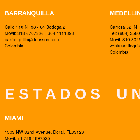
BARRANQUILLA
MEDELLI
Calle 110 N° 36 - 64 Bodega 2
Carrera 52 N° 
Movil: 318 6707326 - 304 4111393
Tel: (604) 358
barranquilla@donsson.com
Movil: 310 30
Colombia
ventasantioqu
Colombia
E S T A D O S U N
MIAMI
1503 NW 82nd Avenue, Doral, FL33126
Movil: +1 786 4897525