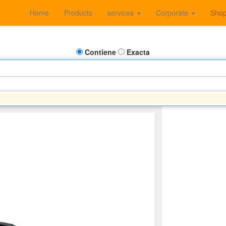
Home
Products
services
Corporate
Sho
Contiene
Exacta