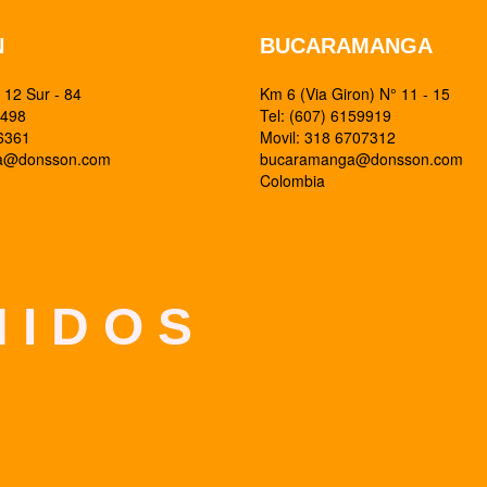
N
BUCARAMANGA
12 Sur - 84
Km 6 (Via Giron) N° 11 - 15
0498
Tel: (607) 6159919
26361
Movil: 318 6707312
ia@donsson.com
bucaramanga@donsson.com
Colombia
 I D O S