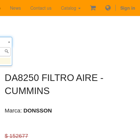
p
News
Contact us
Catalog
Sign in
DA8250 FILTRO AIRE -
CUMMINS
Marca:
DONSSON
$ 152677