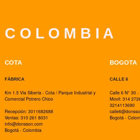
C O L O M B I A
COTA
BOGOTA
FÁBRICA
CALLE 6
Km 1.5 Via Siberia - Cota / Parque Industrial y
Calle 6 N° 30 -
Comercial Potrero Chico
Movil: 314 27
3214113690
Recepción: 3011682688
calle6@donss
Ventas: 310 261 8031
Bogotá - Colo
info@donsson.com
Bogotá - Colombia