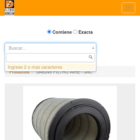
Toggl
navig
Contiene
Exacta
Buscar...
Ingrese 2 o mas caracteres
Productos
DA8248 FILTRO AIRE - JAC