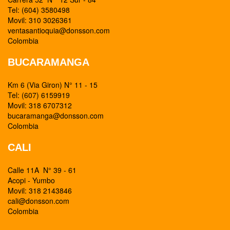
Tel: (604) 3580498
Movil: 310 3026361
ventasantioquia@donsson.com
Colombia
BUCARAMANGA
Km 6 (Via Giron) N° 11 - 15
Tel: (607) 6159919
Movil: 318 6707312
bucaramanga@donsson.com
Colombia
CALI
Calle 11A N° 39 - 61
Acopi - Yumbo
Movil: 318 2143846
cali@donsson.com
Colombia