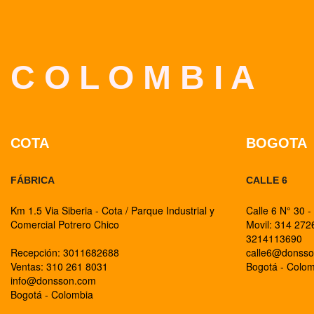
C O L O M B I A
COTA
BOGOTA
FÁBRICA
CALLE 6
Km 1.5 Via Siberia - Cota / Parque Industrial y
Calle 6 N° 30 -
Comercial Potrero Chico
Movil: 314 27
3214113690
Recepción: 3011682688
calle6@donss
Ventas: 310 261 8031
Bogotá - Colo
info@donsson.com
Bogotá - Colombia