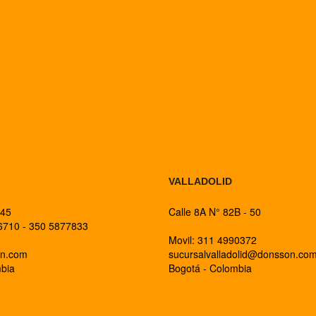
BOGOTA
VALLADOLID
 45
Calle 8A N° 82B - 50
26710 - 350 5877833
Movil: 311 4990372
on.com
sucursalvalladolid@donsson.co
mbia
Bogotá - Colombia