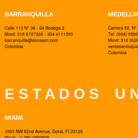
BARRANQUILLA
MEDELLI
Calle 110 N° 36 - 64 Bodega 2
Carrera 52 N° 
Movil: 318 6707326 - 304 4111393
Tel: (604) 358
barranquilla@donsson.com
Movil: 310 30
Colombia
ventasantioqu
Colombia
E S T A D O S U N
MIAMI
1503 NW 82nd Avenue, Doral, FL33126
Movil: +1 786 4897525