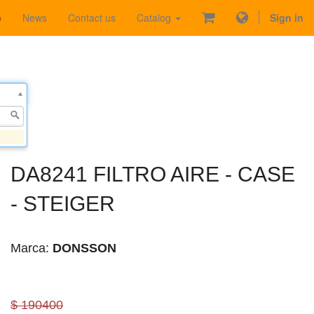
p
News
Contact us
Catalog
Sign in
DA8241 FILTRO AIRE - CASE
- STEIGER
Marca:
DONSSON
$ 190400