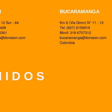
N
BUCARAMANGA
12 Sur - 84
Km 6 (Via Giron) N° 11 - 15
0498
Tel: (607) 6159919
26361
Movil: 318 6707312
ia@donsson.com
bucaramanga@donsson.com
Colombia
 I D O S