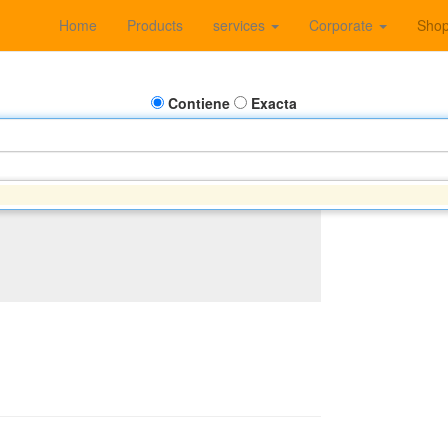
Home
Products
services
Corporate
Sho
Contiene
Exacta