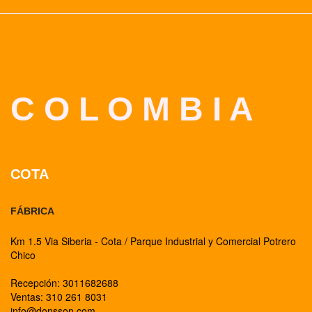
C O L O M B I A
COTA
FÁBRICA
Km 1.5 Via Siberia - Cota / Parque Industrial y Comercial Potrero
Chico
Recepción: 3011682688
Ventas: 310 261 8031
info@donsson.com