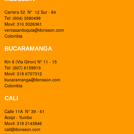
Carrera 52 N° 12 Sur - 84
Tel: (604) 3580498
Movil: 310 3026361
ventasantioquia@donsson.com
Colombia
BUCARAMANGA
Km 6 (Via Giron) N° 11 - 15
Tel: (607) 6159919
Movil: 318 6707312
bucaramanga@donsson.com
Colombia
CALI
Calle 11A N° 39 - 61
Acopi - Yumbo
Movil: 318 2143846
cali@donsson.com