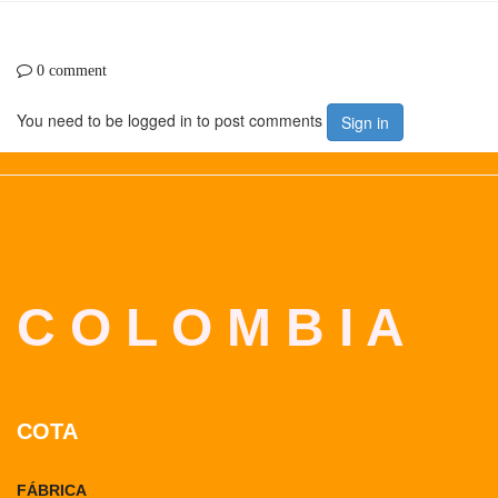
0 comment
You need to be logged in to post comments
Sign in
C O L O M B I A
COTA
FÁBRICA