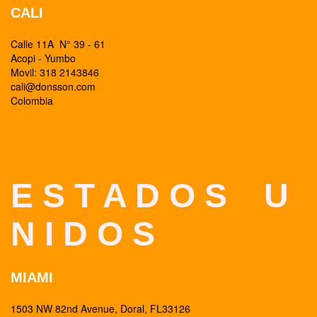
CALI
Calle 11A N° 39 - 61
Acopi - Yumbo
Movil: 318 2143846
cali@donsson.com
Colombia
E S T A D O S U
N I D O S
MIAMI
1503 NW 82nd Avenue, Doral, FL33126