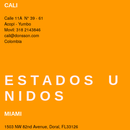
CALI
Calle 11A N° 39 - 61
Acopi - Yumbo
Movil: 318 2143846
cali@donsson.com
Colombia
E S T A D O S U
N I D O S
MIAMI
1503 NW 82nd Avenue, Doral, FL33126