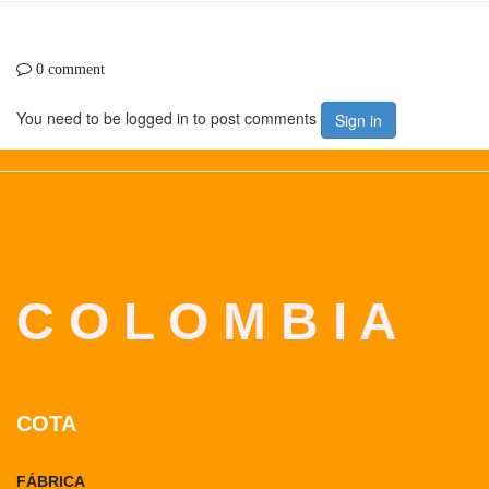
0 comment
You need to be logged in to post comments
Sign in
C O L O M B I A
COTA
FÁBRICA