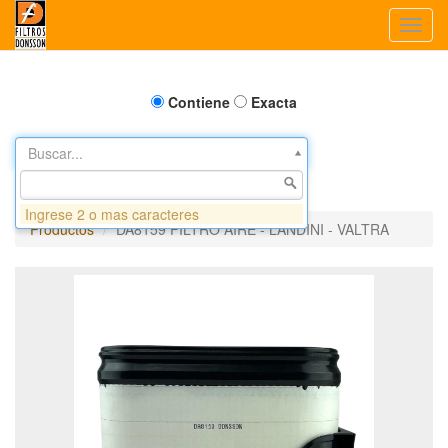
Toggl
navig
Contiene
Exacta
Buscar...
Ingrese 2 o mas caracteres
Productos
DA8159 FILTRO AIRE - LANDINI - VALTRA