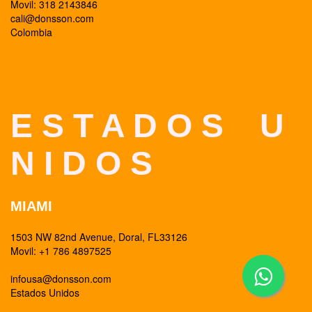
Movil: 318 2143846
cali@donsson.com
Colombia
E S T A D O S U
N I D O S
MIAMI
1503 NW 82nd Avenue, Doral, FL33126
Movil: +1 786 4897525
infousa@donsson.com
Estados Unidos