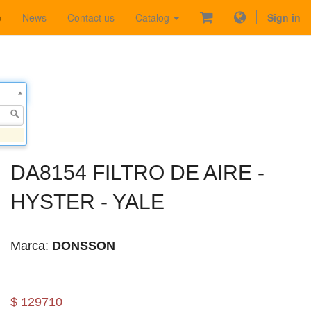
p
News
Contact us
Catalog
Sign in
DA8154 FILTRO DE AIRE -
HYSTER - YALE
Marca:
DONSSON
$ 129710