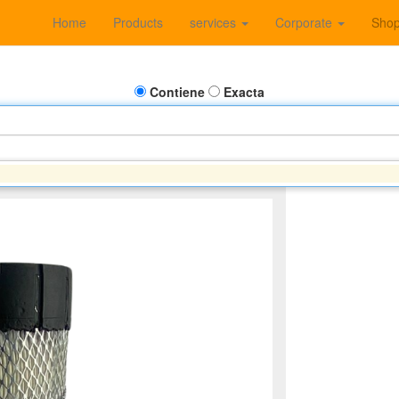
Home
Products
services
Corporate
Sho
Contiene
Exacta