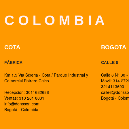
C O L O M B I A
COTA
BOGOTA
FÁBRICA
CALLE 6
Km 1.5 Via Siberia - Cota / Parque Industrial y
Calle 6 N° 30 -
Comercial Potrero Chico
Movil: 314 27
3214113690
Recepción: 3011682688
calle6@donss
Ventas: 310 261 8031
Bogotá - Colo
info@donsson.com
Bogotá - Colombia