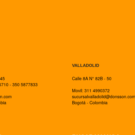
BOGOTA
VALLADOLID
 45
Calle 8A N° 82B - 50
26710 - 350 5877833
Movil: 311 4990372
on.com
sucursalvalladolid@donsson.co
mbia
Bogotá - Colombia