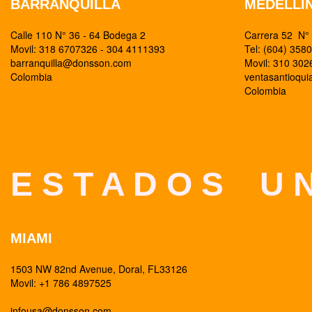
BARRANQUILLA
MEDELLI
Calle 110 N° 36 - 64 Bodega 2
Carrera 52 N° 
Movil: 318 6707326 - 304 4111393
Tel: (604) 358
barranquilla@donsson.com
Movil: 310 30
Colombia
ventasantioqu
Colombia
E S T A D O S U N
MIAMI
1503 NW 82nd Avenue, Doral, FL33126
Movil: +1 786 4897525
infousa@donsson.com