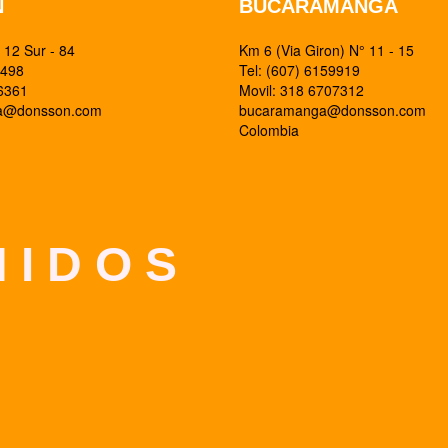
N
BUCARAMANGA
12 Sur - 84
Km 6 (Via Giron) N° 11 - 15
0498
Tel: (607) 6159919
26361
Movil: 318 6707312
ia@donsson.com
bucaramanga@donsson.com
Colombia
 I D O S