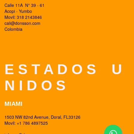
Calle 11A N° 39 - 61
Acopi - Yumbo
Movil: 318 2143846
cali@donsson.com
Colombia
E S T A D O S U
N I D O S
MIAMI
1503 NW 82nd Avenue, Doral, FL33126
Movil: +1 786 4897525