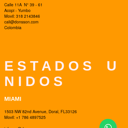
Calle 11A N° 39 - 61
Acopi - Yumbo
Movil: 318 2143846
cali@donsson.com
Colombia
E S T A D O S U
N I D O S
MIAMI
1503 NW 82nd Avenue, Doral, FL33126
Movil: +1 786 4897525