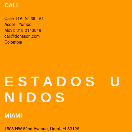
CALI
Calle 11A N° 39 - 61
Acopi - Yumbo
Movil: 318 2143846
cali@donsson.com
Colombia
E S T A D O S U
N I D O S
MIAMI
1503 NW 82nd Avenue, Doral, FL33126