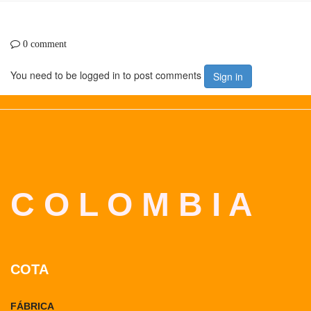
0 comment
You need to be logged in to post comments
Sign in
C O L O M B I A
COTA
FÁBRICA