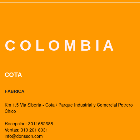
C O L O M B I A
COTA
FÁBRICA
Km 1.5 Via Siberia - Cota / Parque Industrial y Comercial Potrero
Chico
Recepción: 3011682688
Ventas: 310 261 8031
info@donsson.com