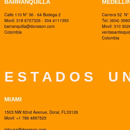
BARRANQUILLA
MEDELLI
Calle 110 N° 36 - 64 Bodega 2
Carrera 52 N° 
Movil: 318 6707326 - 304 4111393
Tel: (604) 358
barranquilla@donsson.com
Movil: 310 30
Colombia
ventasantioqu
Colombia
E S T A D O S U N
MIAMI
1503 NW 82nd Avenue, Doral, FL33126
Movil: +1 786 4897525
infousa@donsson.com