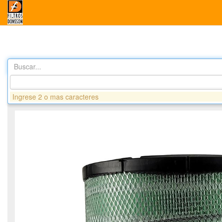
Buscar...
Productos
DA2524UHE FILTRO AIRE ALTA EFICIENCIA- IHC
Ingrese 2 o mas caracteres