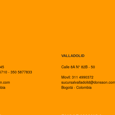
BOGOTA
VALLADOLID
 45
Calle 8A N° 82B - 50
26710 - 350 5877833
Movil: 311 4990372
on.com
sucursalvalladolid@donsson.co
mbia
Bogotá - Colombia