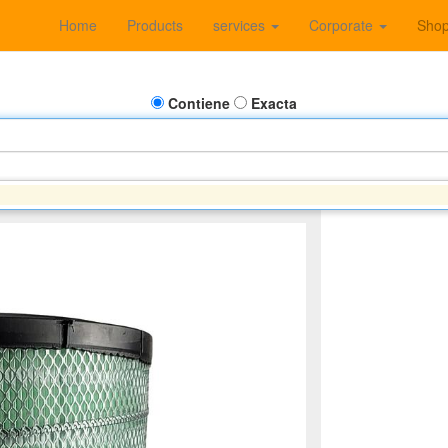
Home
Products
services
Corporate
Sho
Contiene
Exacta
 EAGLE - FREIGHTLINER