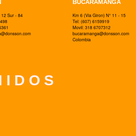
N
BUCARAMANGA
12 Sur - 84
Km 6 (Via Giron) N° 11 - 15
0498
Tel: (607) 6159919
26361
Movil: 318 6707312
ia@donsson.com
bucaramanga@donsson.com
Colombia
 I D O S