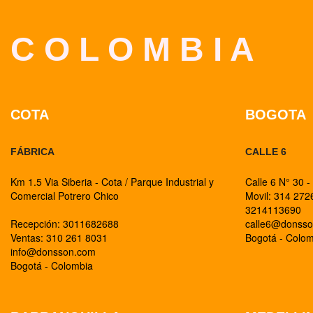
C O L O M B I A
COTA
BOGOTA
FÁBRICA
CALLE 6
Km 1.5 Via Siberia - Cota / Parque Industrial y
Calle 6 N° 30 -
Comercial Potrero Chico
Movil: 314 27
3214113690
Recepción: 3011682688
calle6@donss
Ventas: 310 261 8031
Bogotá - Colo
info@donsson.com
Bogotá - Colombia