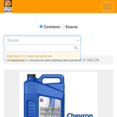
Toggl
navig
Contiene
Exacta
Buscar...
Ingrese 2 o mas caracteres
Productos
ACEITE SUPREME MO 20W50 X GALON