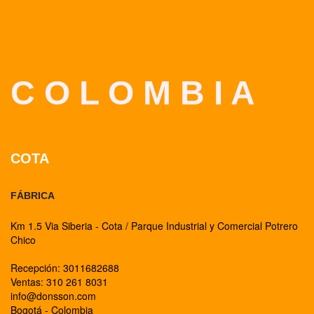
C O L O M B I A
COTA
FÁBRICA
Km 1.5 Via Siberia - Cota / Parque Industrial y Comercial Potrero
Chico
Recepción: 3011682688
Ventas: 310 261 8031
info@donsson.com
Bogotá - Colombia