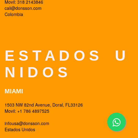
Movil: 318 2143846
cali@donsson.com
Colombia
E S T A D O S U
N I D O S
MIAMI
1503 NW 82nd Avenue, Doral, FL33126
Movil: +1 786 4897525
infousa@donsson.com
Estados Unidos