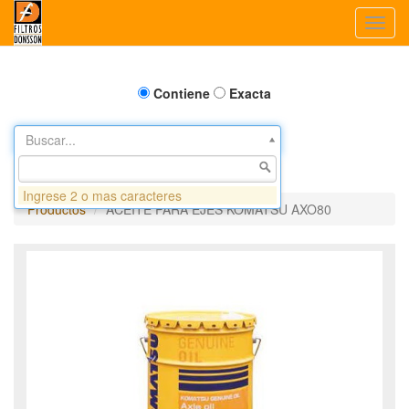
Toggl
navig
Contiene
Exacta
Buscar...
Ingrese 2 o mas caracteres
Productos
ACEITE PARA EJES KOMATSU AXO80