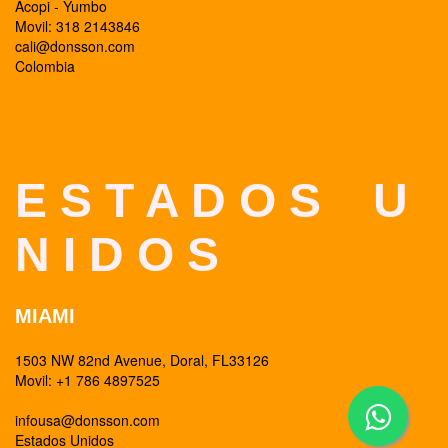
Acopi - Yumbo
Movil: 318 2143846
cali@donsson.com
Colombia
E S T A D O S U
N I D O S
MIAMI
1503 NW 82nd Avenue, Doral, FL33126
Movil: +1 786 4897525
infousa@donsson.com
Estados Unidos