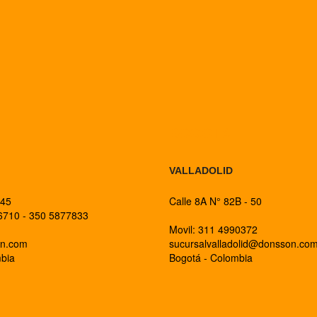
BOGOTA
VALLADOLID
 45
Calle 8A N° 82B - 50
26710 - 350 5877833
Movil: 311 4990372
on.com
sucursalvalladolid@donsson.co
mbia
Bogotá - Colombia