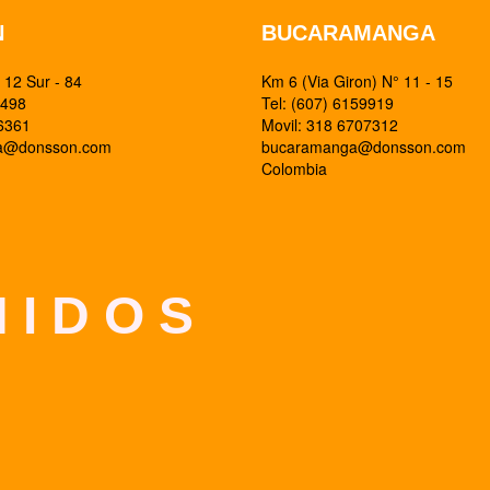
N
BUCARAMANGA
12 Sur - 84
Km 6 (Via Giron) N° 11 - 15
0498
Tel: (607) 6159919
26361
Movil: 318 6707312
ia@donsson.com
bucaramanga@donsson.com
Colombia
 I D O S