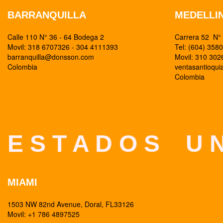
BARRANQUILLA
MEDELLI
Calle 110 N° 36 - 64 Bodega 2
Carrera 52 N° 
Movil: 318 6707326 - 304 4111393
Tel: (604) 358
barranquilla@donsson.com
Movil: 310 30
Colombia
ventasantioqu
Colombia
E S T A D O S U N
MIAMI
1503 NW 82nd Avenue, Doral, FL33126
Movil: +1 786 4897525