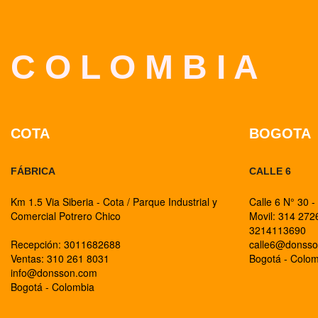
C O L O M B I A
COTA
BOGOTA
FÁBRICA
CALLE 6
Km 1.5 Via Siberia - Cota / Parque Industrial y
Calle 6 N° 30 -
Comercial Potrero Chico
Movil: 314 27
3214113690
Recepción: 3011682688
calle6@donss
Ventas: 310 261 8031
Bogotá - Colo
info@donsson.com
Bogotá - Colombia