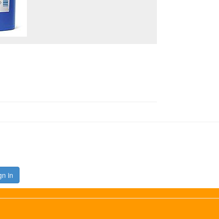
gn in