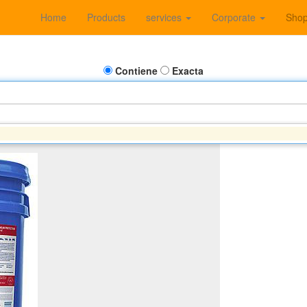
Home
Products
services
Corporate
Sho
Contiene
Exacta